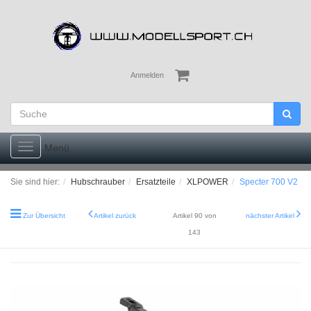
Anmelden
Toggle
Menü
navigation
Sie sind hier:
Hubschrauber
Ersatzteile
XLPOWER
Specter 700 V2
Zur Übersicht
Artikel zurück
Artikel 90 von
nächster Artikel
143