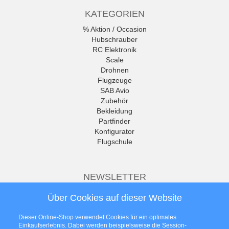
KATEGORIEN
% Aktion / Occasion
Hubschrauber
RC Elektronik
Scale
Drohnen
Flugzeuge
SAB Avio
Zubehör
Bekleidung
Partfinder
Konfigurator
Flugschule
NEWSLETTER
Die neuesten Produkte und die
Über Cookies auf dieser Website
besten Angebote per E-Mail, damit
Ihr nichts mehr verpasst.
Dieser Online-Shop verwendet Cookies für ein optimales
Newsletter
Einkaufserlebnis. Dabei werden beispielsweise die Session-