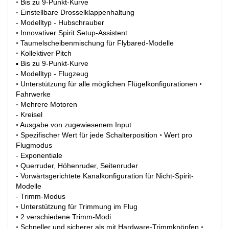
◦ Bis zu 9-Punkt-Kurve
◦ Einstellbare Drosselklappenhaltung
- Modelltyp - Hubschrauber
◦ Innovativer Spirit Setup-Assistent
◦ Taumelscheibenmischung für Flybared-Modelle
◦ Kollektiver Pitch
▪ Bis zu 9-Punkt-Kurve
- Modelltyp - Flugzeug
◦ Unterstützung für alle möglichen Flügelkonfigurationen ◦
Fahrwerke
◦ Mehrere Motoren
- Kreisel
◦ Ausgabe von zugewiesenem Input
◦ Spezifischer Wert für jede Schalterposition ◦ Wert pro
Flugmodus
- Exponentiale
◦ Querruder, Höhenruder, Seitenruder
- Vorwärtsgerichtete Kanalkonfiguration für Nicht-Spirit-
Modelle
- Trimm-Modus
◦ Unterstützung für Trimmung im Flug
◦ 2 verschiedene Trimm-Modi
◦ Schneller und sicherer als mit Hardware-Trimmknöpfen ◦