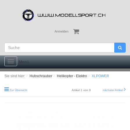
Anmelden
Toggle
Menü
navigation
Sie sind hier:
Hubschrauber
Helikopter - Elektro
XLPOWER
Zur Übersicht
Artikel 1 von 9
nächster Artikel