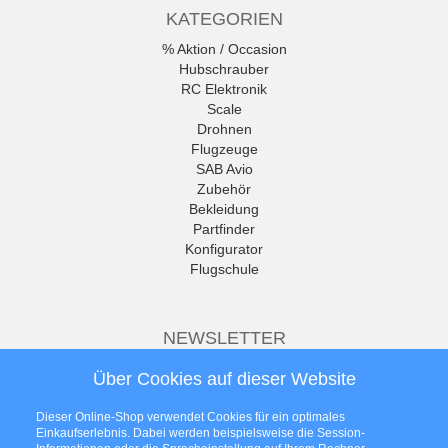
KATEGORIEN
% Aktion / Occasion
Hubschrauber
RC Elektronik
Scale
Drohnen
Flugzeuge
SAB Avio
Zubehör
Bekleidung
Partfinder
Konfigurator
Flugschule
NEWSLETTER
Die neuesten Produkte und die
Über Cookies auf dieser Website
besten Angebote per E-Mail, damit
Ihr nichts mehr verpasst.
Dieser Online-Shop verwendet Cookies für ein optimales
Newsletter
Einkaufserlebnis. Dabei werden beispielsweise die Session-