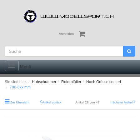
Anmelden
Toggle
Menü
navigation
Sie sind hier:
Hubschrauber
Rotorblätter
Nach Grösse sortiert
700-8xx mm
Zur Übersicht
Artikel zurück
Artikel 28 von 47
nächster Artikel