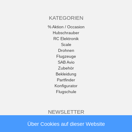
KATEGORIEN
% Aktion / Occasion
Hubschrauber
RC Elektronik
Scale
Drohnen
Flugzeuge
SAB Avio
Zubehör
Bekleidung
Partfinder
Konfigurator
Flugschule
NEWSLETTER
Die neuesten Produkte und die
Über Cookies auf dieser Website
besten Angebote per E-Mail, damit
Ihr nichts mehr verpasst.