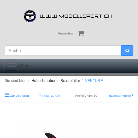
Anmelden
Toggle
Menü
navigation
Sie sind hier:
Hubschrauber
Rotorblätter
VENTURE
Zur Übersicht
Artikel zurück
Artikel 9 von 10
nächster Artikel