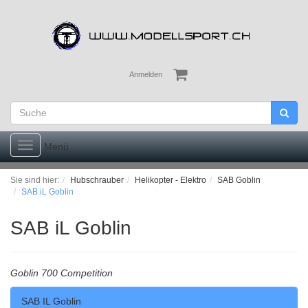
Anmelden
Toggle
Menü
navigation
Sie sind hier:
Hubschrauber
Helikopter - Elektro
SAB Goblin
SAB iL Goblin
SAB iL Goblin
Goblin 700 Competition
SAB IL Goblin